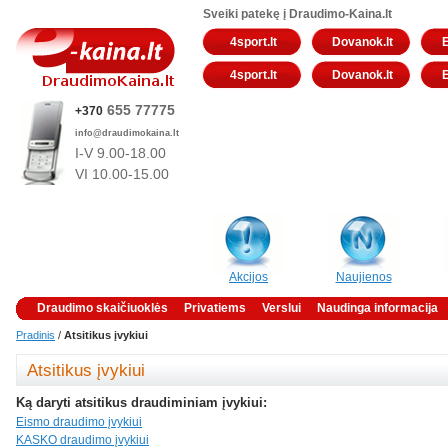
Sveiki patekę į Draudimo-Kaina.lt
4sport.lt
Dovanok.lt
4sport.lt
Dovanok.lt
655 77775
+370
info@draudimokaina.lt
I-V 9.00-18.00
VI 10
.00-15.00
Akcijos
Naujienos
Draudimo skaičiuoklės
Privatiems
Verslui
Naudinga informacija
Pradinis
/
Atsitikus įvykiui
Atsitikus įvykiui
Ką daryti atsitikus draudiminiam įvykiui:
Eismo draudimo įvykiui
KASKO draudimo įvykiui