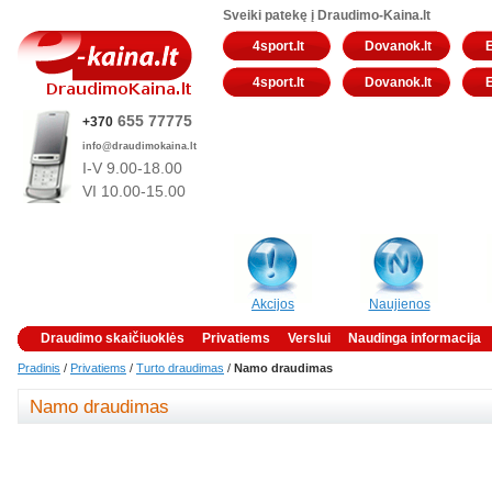
Sveiki patekę į Draudimo-Kaina.lt
4sport.lt
Dovanok.lt
4sport.lt
Dovanok.lt
655 77775
+370
info@draudimokaina.lt
I-V 9.00-18.00
VI 10
.00-15.00
Akcijos
Naujienos
Draudimo skaičiuoklės
Privatiems
Verslui
Naudinga informacija
Pradinis
/
Privatiems
/
Turto draudimas
/
Namo draudimas
Namo draudimas