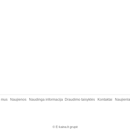
e mus
Naujienos
Naudinga informacija
Draudimo taisyklės
Kontaktai
Naujienla
© E-kaina.lt grupė