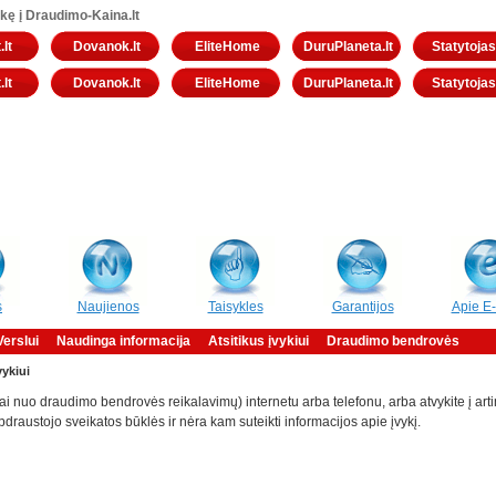
kę į Draudimo-Kaina.lt
.lt
Dovanok.lt
EliteHome
DuruPlaneta.lt
Statytojas.
.lt
Dovanok.lt
EliteHome
DuruPlaneta.lt
Statytojas.
s
Naujienos
Taisykles
Garantijos
Apie E
Verslui
Naudinga informacija
Atsitikus įvykiui
Draudimo bendrovės
vykiui
ai nuo draudimo bendrovės reikalavimų) internetu arba telefonu, arba atvykite į ar
draustojo sveikatos būklės ir nėra kam suteikti informacijos apie įvykį.