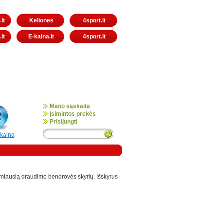
lt
Keliones
4sport.lt
lt
E-kaina.lt
4sport.lt
Mano sąskaita
Įsimintos prekės
Prisijungti
-kaina
timiausią draudimo bendrovės skyrių. Išskyrus