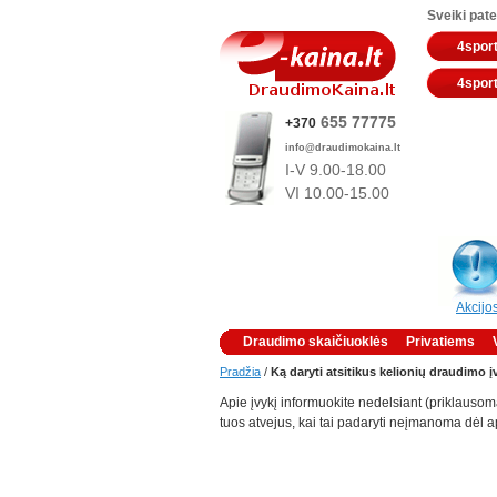
Sveiki pate
4sport
4sport
655 77775
+370
info@draudimokaina.lt
I-V 9.00-18.00
VI 10
.00-15.00
Akcijo
Draudimo skaičiuoklės
Privatiems
Pradžia
/
Ką daryti atsitikus kelionių draudimo į
Apie įvykį informuokite nedelsiant (priklausom
tuos atvejus, kai tai padaryti neįmanoma dėl ap