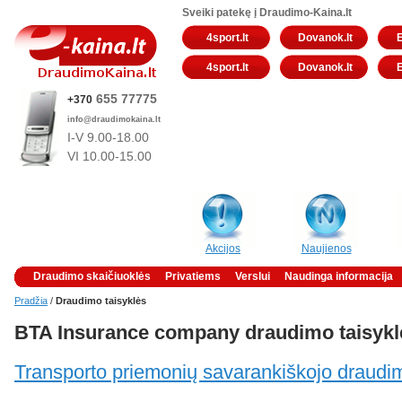
Sveiki patekę į Draudimo-Kaina.lt
4sport.lt
Dovanok.lt
4sport.lt
Dovanok.lt
655 77775
+370
info@draudimokaina.lt
I-V 9.00-18.00
VI 10
.00-15.00
Akcijos
Naujienos
Draudimo skaičiuoklės
Privatiems
Verslui
Naudinga informacija
Pradžia
/
Draudimo taisyklės
BTA Insurance company draudimo taisykl
Transporto priemonių savarankiškojo draudi