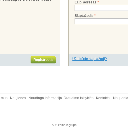
El. p. adresas
*
Slaptažodis
*
Užmiršote slaptažodį?
Registruotis
e mus
Naujienos
Naudinga informacija
Draudimo taisyklės
Kontaktai
Naujienla
© E-kaina.lt grupė