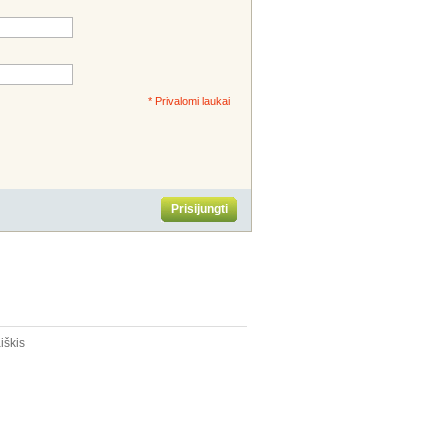
* Privalomi laukai
Prisijungti
iškis