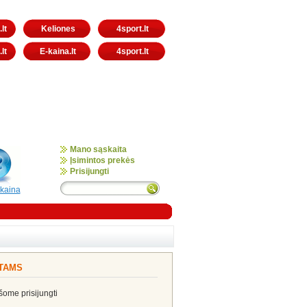
lt
Keliones
4sport.lt
lt
E-kaina.lt
4sport.lt
Mano sąskaita
Įsimintos prekės
Prisijungti
-kaina
NTAMS
ašome prisijungti