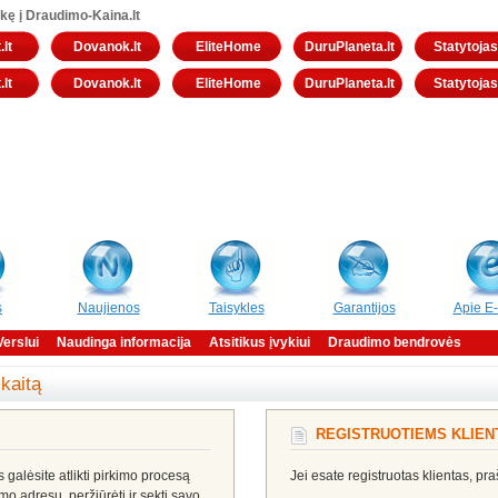
kę į Draudimo-Kaina.lt
.lt
Dovanok.lt
EliteHome
DuruPlaneta.lt
Statytojas.
.lt
Dovanok.lt
EliteHome
DuruPlaneta.lt
Statytojas.
s
Naujienos
Taisykles
Garantijos
Apie E
Verslui
Naudinga informacija
Atsitikus įvykiui
Draudimo bendrovės
skaitą
REGISTRUOTIEMS KLIE
galėsite atlikti pirkimo procesą
Jei esate registruotas klientas, pr
ymo adresų, peržiūrėti ir sekti savo