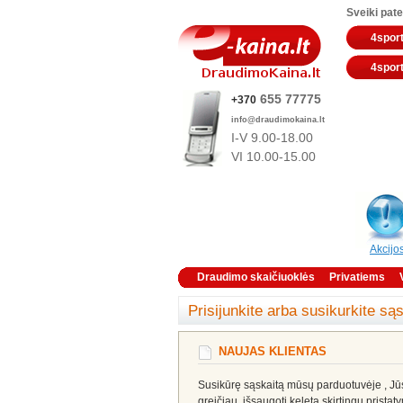
Sveiki pate
4sport
4sport
655 77775
+370
info@draudimokaina.lt
I-V 9.00-18.00
VI 10
.00-15.00
Akcijo
Draudimo skaičiuoklės
Privatiems
Prisijunkite arba susikurkite są
NAUJAS KLIENTAS
Susikūrę sąskaitą mūsų parduotuvėje , Jūs 
greičiau, išsaugoti keletą skirtingų pristat