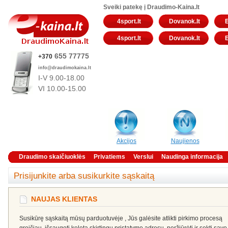
Sveiki patekę į Draudimo-Kaina.lt
4sport.lt
Dovanok.lt
4sport.lt
Dovanok.lt
655 77775
+370
info@draudimokaina.lt
I-V 9.00-18.00
VI 10
.00-15.00
Akcijos
Naujienos
Draudimo skaičiuoklės
Privatiems
Verslui
Naudinga informacija
Prisijunkite arba susikurkite sąskaitą
NAUJAS KLIENTAS
Susikūrę sąskaitą mūsų parduotuvėje , Jūs galėsite atlikti pirkimo procesą