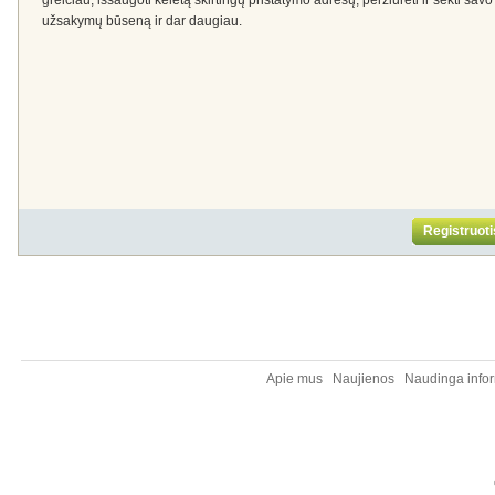
greičiau, išsaugoti keletą skirtingų pristatymo adresų, peržiūrėti ir sekti savo
užsakymų būseną ir dar daugiau.
Registruoti
Apie mus
Naujienos
Naudinga infor